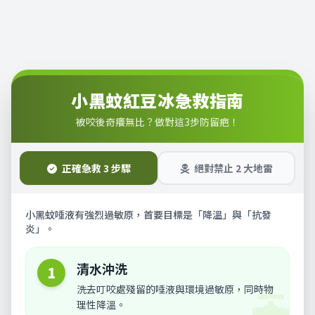
小黑蚊紅豆冰急救指南
被咬後奇癢無比？做對這3步防留疤！
正確急救 3 步驟
絕對禁止 2 大地雷
小黑蚊唾液有強烈過敏原，首要目標是「降溫」與「抗發
炎」。
清水沖洗
1
洗去叮咬處殘留的唾液與環境過敏原，同時物
理性降溫。