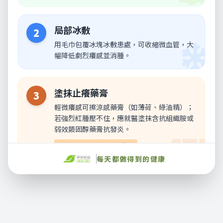
局部冰敷
2
用毛巾包覆冰塊冰敷患處，可收縮微血管，大
幅降低劇烈癢感並消腫。
塗抹止癢藥膏
3
輕微癢感可擦涼感藥膏（如薄荷、綠油精）；
若強烈紅腫壓不住，應就醫塗抹含抗組織胺或
弱效類固醇藥膏抗發炎。
※2歲以下幼兒禁用涼感藥膏
每天都做得到的健康