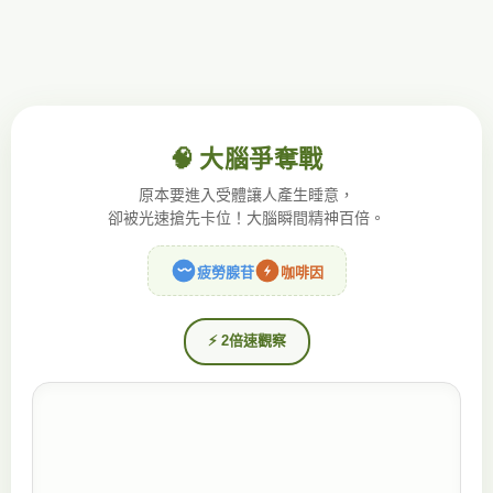
🧠 大腦爭奪戰
原本要進入受體讓人產生睡意，
卻被光速搶先卡位！大腦瞬間精神百倍。
疲勞腺苷
咖啡因
⚡ 2倍速觀察