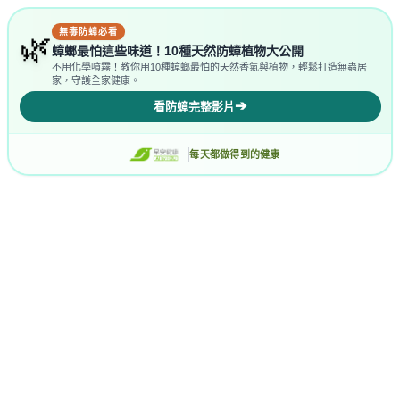
無毒防蟑必看
🌿
蟑螂最怕這些味道！10種天然防蟑植物大公開
不用化學噴霧！教你用10種蟑螂最怕的天然香氣與植物，輕鬆打造無蟲居
家，守護全家健康。
➔
看防蟑完整影片
每天都做得到的健康