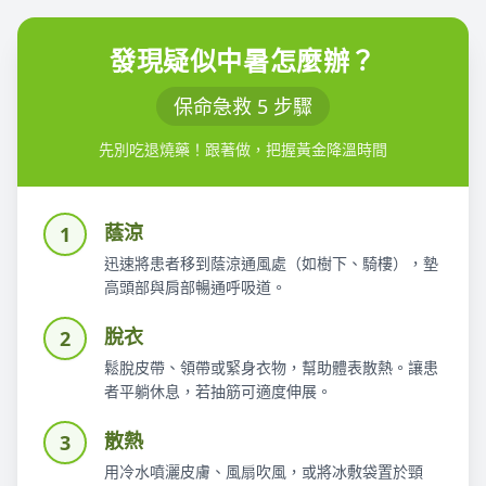
發現疑似中暑怎麼辦？
保命急救 5 步驟
先別吃退燒藥！跟著做，把握黃金降溫時間
蔭涼
1
迅速將患者移到蔭涼通風處（如樹下、騎樓），墊
高頭部與肩部暢通呼吸道。
脫衣
2
鬆脫皮帶、領帶或緊身衣物，幫助體表散熱。讓患
者平躺休息，若抽筋可適度伸展。
散熱
3
用冷水噴灑皮膚、風扇吹風，或將冰敷袋置於頸