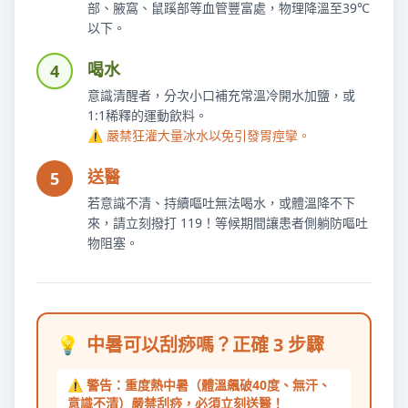
部、腋窩、鼠蹊部等血管豐富處，物理降溫至39℃
以下。
喝水
4
意識清醒者，分次小口補充常溫冷開水加鹽，或
1:1稀釋的運動飲料。
⚠️ 嚴禁狂灌大量冰水以免引發胃痙攣。
送醫
5
若意識不清、持續嘔吐無法喝水，或體溫降不下
來，請立刻撥打 119！等候期間讓患者側躺防嘔吐
物阻塞。
💡
中暑可以刮痧嗎？正確 3 步驟
⚠️ 警告：重度熱中暑（體溫飆破40度、無汗、
意識不清）嚴禁刮痧，必須立刻送醫！