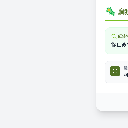
🦠
麻
紅疹
從耳後
關