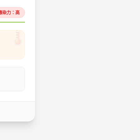
傳染力：高
🌡️