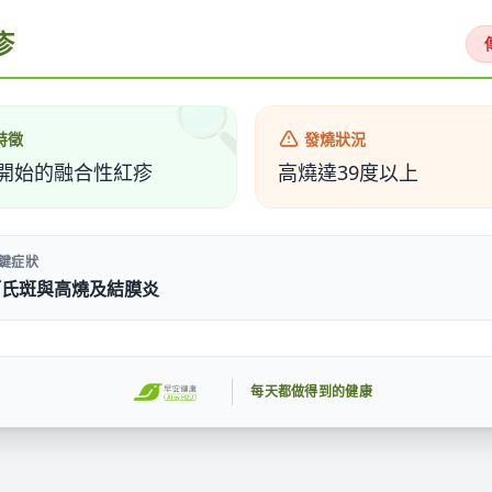
疹
🔍
特徵
發燒狀況
開始的融合性紅疹
高燒達39度以上
鍵症狀
柯氏斑與高燒及結膜炎
每天都做得到的健康