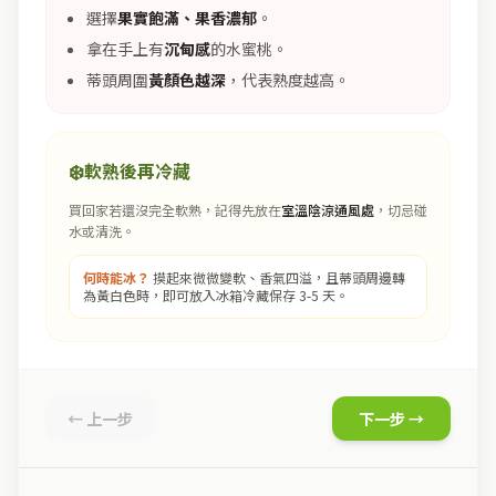
選擇
果實飽滿、果香濃郁
。
拿在手上有
沉甸感
的水蜜桃。
蒂頭周圍
黃顏色越深
，代表熟度越高。
❄️
軟熟後再冷藏
買回家若還沒完全軟熟，記得先放在
室溫陰涼通風處
，切忌碰
水或清洗。
何時能冰？
摸起來微微變軟、香氣四溢，且蒂頭周邊轉
為黃白色時，即可放入冰箱冷藏保存 3-5 天。
← 上一步
下一步 →