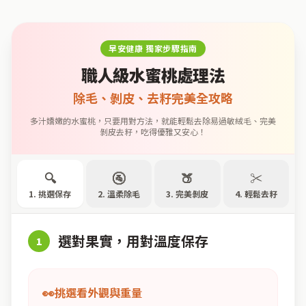
早安健康 獨家步驟指南
職人級水蜜桃處理法
除毛、剝皮、去籽完美全攻略
多汁嬌嫩的水蜜桃，只要用對方法，就能輕鬆去除易過敏絨毛、完美
剝皮去籽，吃得優雅又安心！
🔍
🚰
🍑
✂️
1. 挑選保存
2. 溫柔除毛
3. 完美剝皮
4. 輕鬆去籽
選對果實，用對溫度保存
1
👀
挑選看外觀與重量