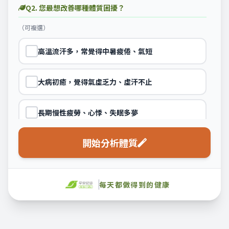
Q2. 您最想改善哪種體質困擾？
（可複選）
高溫流汗多，常覺得中暑疲倦、氣短
大病初癒，覺得氣虛乏力、虛汗不止
長期慢性疲勞、心悸、失眠多夢
開始分析體質
更年期煩躁，半夜容易出汗(盜汗)
每天都做得到的健康