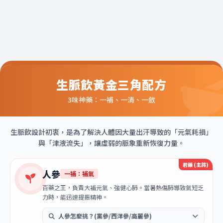
生脈飲黃金三角配方
3味神藥：一補、一清、一斂
生脈飲設計初衷，是為了解決人體因大量出汗導致的「元氣耗損」
與「津液流失」，讓虛弱的脈象重新恢復力量。
君藥 (主將)
人參
一補：補氣
百藥之王，負責大補元氣、強健心肺。當暑熱傷肺導致氣短乏
力時，能迅速提振精神。
人參怎麼挑？(黨參/西洋參/高麗參)