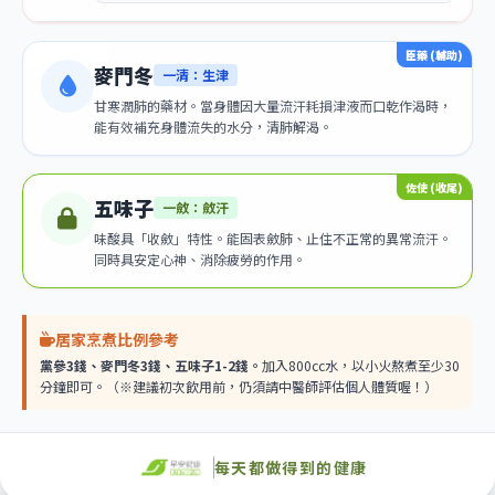
性平溫和。
適合腸胃吸收差、容易疲勞的「一般大眾日常
黨參
臣藥 (輔助)
麥門冬
保養」，價格最親民。
一清：生津
甘寒潤肺的藥材。當身體因大量流汗耗損津液而口乾作渴時，
性涼降火。
又稱粉光參，適合體質偏熱、經常熬夜口乾、
西洋參
能有效補充身體流失的水分，清肺解渴。
長期抽菸的虛火旺盛者。
性熱大補。
適合大病初癒、冬天手腳極度冰冷的重度氣虛
高麗參
者。高血壓與燥熱者嚴禁使用。
佐使 (收尾)
五味子
一斂：斂汗
味酸具「收斂」特性。能固表斂肺、止住不正常的異常流汗。
同時具安定心神、消除疲勞的作用。
居家烹煮比例參考
黨參3錢、麥門冬3錢、五味子1-2錢。
加入800cc水，以小火熬煮至少30
分鐘即可。（※建議初次飲用前，仍須請中醫師評估個人體質喔！）
每天都做得到的健康