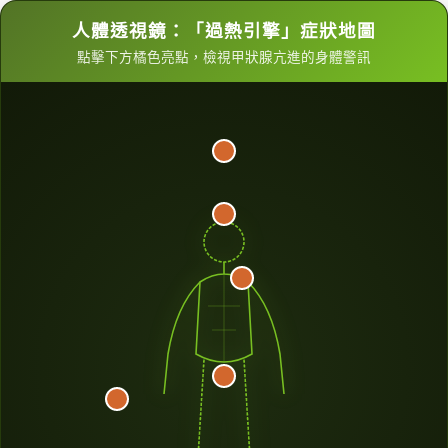
人體透視鏡：「過熱引擎」症狀地圖
點擊下方橘色亮點，檢視甲狀腺亢進的身體警訊