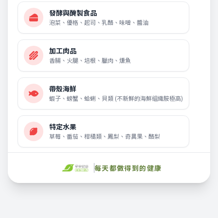
發酵與醃製食品
泡菜、優格、起司、乳酪、味噌、醬油
加工肉品
香腸、火腿、培根、臘肉、燻魚
帶殼海鮮
蝦子、螃蟹、蛤蜊、貝類 (不新鮮的海鮮組織胺極高)
特定水果
草莓、番茄、柑橘類、鳳梨、奇異果、酪梨
刺激性飲料與點心
每天都做得到的健康
酒精、咖啡、濃茶、堅果、巧克力