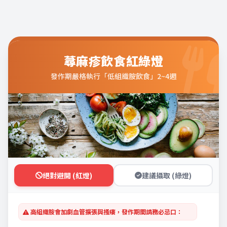
蕁麻疹飲食紅綠燈
發作期嚴格執行「低組織胺飲食」2~4週
絕對避開 (紅燈)
建議攝取 (綠燈)
高組織胺會加劇血管擴張與搔癢，發作期間請務必忌口：