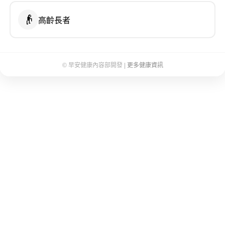
👴
高齡長者
© 早安健康內容部開發 |
更多健康資訊