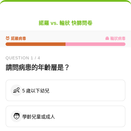
諾羅 vs. 輪狀 快篩問卷
😈 諾羅病毒
👻 輪狀病毒
QUESTION 1 / 4
請問病患的年齡層是？
👶
5 歲以下幼兒
🧑
學齡兒童或成人